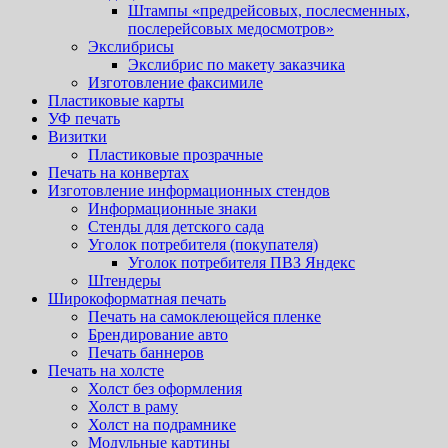
Штампы «предрейсовых, послесменных,
послерейсовых медосмотров»
Экслибрисы
Экслибрис по макету заказчика
Изготовление факсимиле
Пластиковые карты
УФ печать
Визитки
Пластиковые прозрачные
Печать на конвертах
Изготовление информационных стендов
Информационные знаки
Стенды для детского сада
Уголок потребителя (покупателя)
Уголок потребителя ПВЗ Яндекс
Штендеры
Широкоформатная печать
Печать на самоклеющейся пленке
Брендирование авто
Печать баннеров
Печать на холсте
Холст без оформления
Холст в раму
Холст на подрамнике
Модульные картины