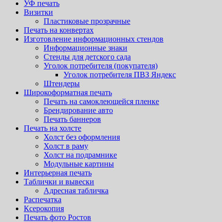
УФ печать
Визитки
Пластиковые прозрачные
Печать на конвертах
Изготовление информационных стендов
Информационные знаки
Стенды для детского сада
Уголок потребителя (покупателя)
Уголок потребителя ПВЗ Яндекс
Штендеры
Широкоформатная печать
Печать на самоклеющейся пленке
Брендирование авто
Печать баннеров
Печать на холсте
Холст без оформления
Холст в раму
Холст на подрамнике
Модульные картины
Интерьерная печать
Таблички и вывески
Адресная табличка
Распечатка
Ксерокопия
Печать фото Ростов